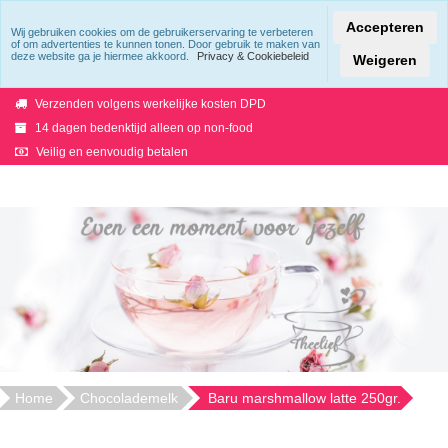
Accepteren
Wij gebruiken cookies om de gebruikerservaring te verbeteren
of om advertenties te kunnen tonen. Door gebruik te maken van
deze website ga je hiermee akkoord.
Privacy & Cookiebeleid
Verzending binnen 5 werkdagen
Weigeren
Uit voorraad geleverd!
Verzenden volgens werkelijke kosten DPD
14 dagen bedenktijd alleen op non-food
Veilig en eenvoudig betalen
Home
Chocolademelk
Baru marshmallow latte 250gr.