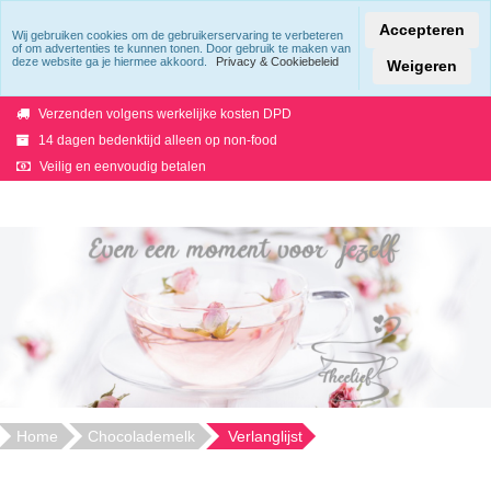
Accepteren
Wij gebruiken cookies om de gebruikerservaring te verbeteren
of om advertenties te kunnen tonen. Door gebruik te maken van
deze website ga je hiermee akkoord.
Privacy & Cookiebeleid
Verzending binnen 5 werkdagen
Weigeren
Uit voorraad geleverd!
Verzenden volgens werkelijke kosten DPD
14 dagen bedenktijd alleen op non-food
Veilig en eenvoudig betalen
Home
Chocolademelk
Verlanglijst