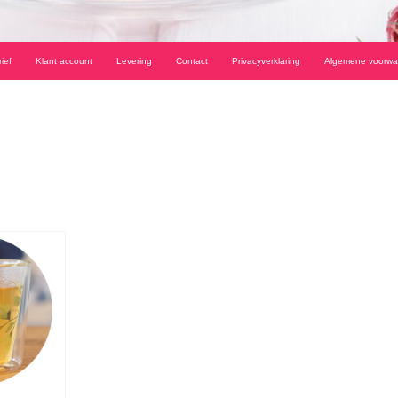
ief
Klant account
Levering
Contact
Privacyverklaring
Algemene voorwa