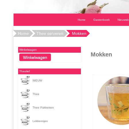
Home
Gastenboek
Nieuwsbr
Home
Thee serveren
Mokken
Winkelwagen
Mokken
Theelief
NIEUW
Thee
Thee Pakketten
Lekkernijen