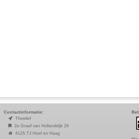
Contactinformatie:
Bet
Theelief
2e Graaf van Hollanddijk 26
4125 TJ Hoef en Haag