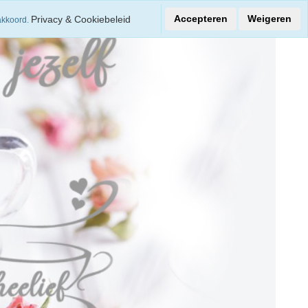
alleen op non-food
Veilig en eenvoudig betalen
Accepteren
Weigeren
Privacy & Cookiebeleid
akkoord.