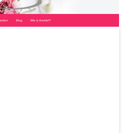
arden
Blog
Wie is theelief?