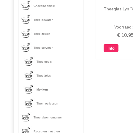
Chocolademelk
Theeglas Lyn "
Thee bewaren
Voorraad
Thee zetten
€
10.9
Thee serveren
Theelepels
Theetipjes
Mokken
Thermosflessen
Thee abonnementen
Recepten met thee