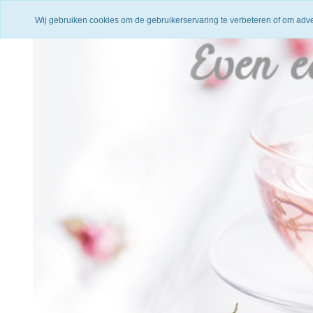
Uit voorraad geleverd!
Verzending binnen 5 werkdagen
Wij gebruiken cookies om de gebruikerservaring te verbeteren of om adv